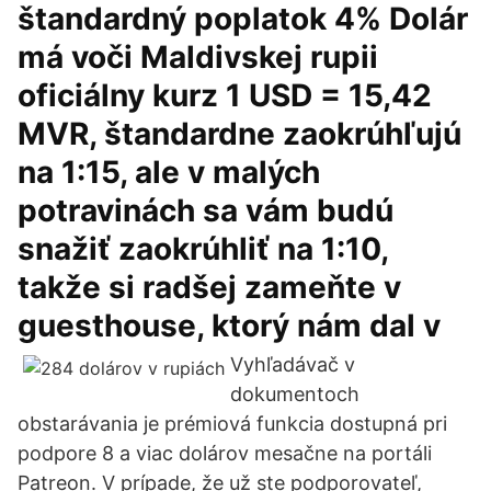
štandardný poplatok 4% Dolár
má voči Maldivskej rupii
oficiálny kurz 1 USD = 15,42
MVR, štandardne zaokrúhľujú
na 1:15, ale v malých
potravinách sa vám budú
snažiť zaokrúhliť na 1:10,
takže si radšej zameňte v
guesthouse, ktorý nám dal v
Vyhľadávač v
dokumentoch
obstarávania je prémiová funkcia dostupná pri
podpore 8 a viac dolárov mesačne na portáli
Patreon. V prípade, že už ste podporovateľ,