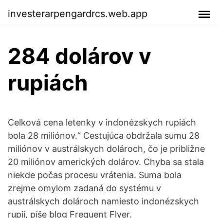
investerarpengardrcs.web.app
284 dolárov v
rupiách
Celková cena letenky v indonézskych rupiách
bola 28 miliónov.“ Cestujúca obdržala sumu 28
miliónov v austrálskych dolároch, čo je približne
20 miliónov amerických dolárov. Chyba sa stala
niekde počas procesu vrátenia. Suma bola
zrejme omylom zadaná do systému v
austrálskych dolároch namiesto indonézskych
rupií, píše blog Frequent Flyer.