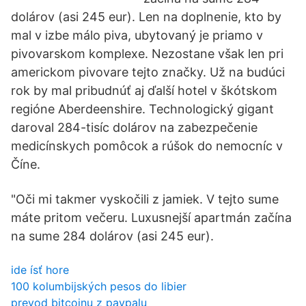
dolárov (asi 245 eur). Len na doplnenie, kto by
mal v izbe málo piva, ubytovaný je priamo v
pivovarskom komplexe. Nezostane však len pri
americkom pivovare tejto značky. Už na budúci
rok by mal pribudnúť aj ďalší hotel v škótskom
regióne Aberdeenshire. Technologický gigant
daroval 284-tisíc dolárov na zabezpečenie
medicínskych pomôcok a rúšok do nemocníc v
Číne.
"Oči mi takmer vyskočili z jamiek. V tejto sume
máte pritom večeru. Luxusnejší apartmán začína
na sume 284 dolárov (asi 245 eur).
ide ísť hore
100 kolumbijských pesos do libier
prevod bitcoinu z paypalu