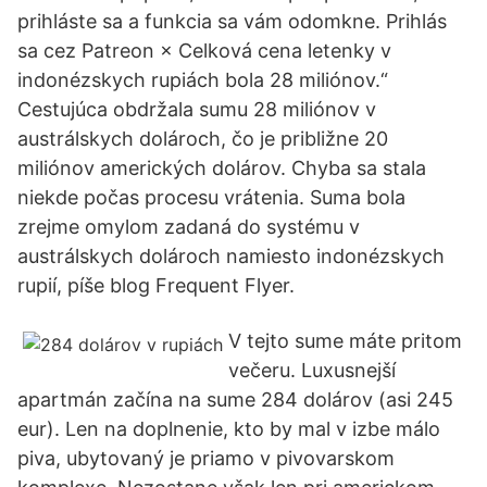
prihláste sa a funkcia sa vám odomkne. Prihlás
sa cez Patreon × Celková cena letenky v
indonézskych rupiách bola 28 miliónov.“
Cestujúca obdržala sumu 28 miliónov v
austrálskych dolároch, čo je približne 20
miliónov amerických dolárov. Chyba sa stala
niekde počas procesu vrátenia. Suma bola
zrejme omylom zadaná do systému v
austrálskych dolároch namiesto indonézskych
rupií, píše blog Frequent Flyer.
V tejto sume máte pritom
večeru. Luxusnejší
apartmán začína na sume 284 dolárov (asi 245
eur). Len na doplnenie, kto by mal v izbe málo
piva, ubytovaný je priamo v pivovarskom