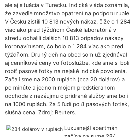
ale aj situácia v Turecku. Indická vláda oznámila,
že zavedie množstvo opatrení na podporu rupie.
V Česku zistili 10 813 nových nákaz, čiže o 1 284
viac ako pred týždňom České laboratóriá v
stredu odhalili ďalších 10 813 prípadov nákazy
koronavírusom, čo bolo o 1 284 viac ako pred
týždňom. Druhý deň na obed som už zjednával
aj cenníkové ceny vo fotoslužbe, kde sme si boli
robiť pasové fotky na nejaké indické povolenia.
Začali sme na 2000 rupiách (cca 20 dolárov) a
po minúte a jednom mojom predstieranom
odchode z nezáujmu o pridrahé služby sme boli
na 1000 rupiách. Za 5 ľudí po 8 pasových fotiek,
slušná cena. Zdroj: Reuters.
Luxusnejší apartmán
začína na sume 284