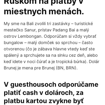
Ruskom na platby v
miestnych menách.
My sme na Bali zvolili tri zastávky – turistické
mestečko Sanur, prístav Padang Bai a malý
ostrov Lembongan. Odporúčam si vždy vybrať
bungalow – malý domček so sprchou – často
otvorenou (čo je zábava hlavne vtedy keď ste
spálený a sprchujete sa na slnku cez deň, alebo
keď idete v noci čúrať a je tropická búrka). Dolár
Brunej je mena pre Brunej (BN, BRN).
V guesthousoch odporúčame
platiť cash v dolároch, za
platbu kartou zvykne byť