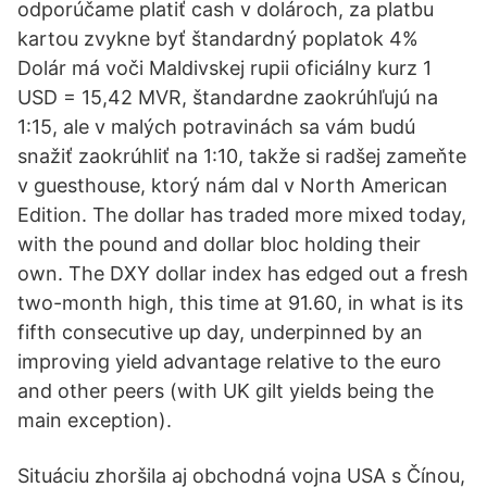
odporúčame platiť cash v dolároch, za platbu
kartou zvykne byť štandardný poplatok 4%
Dolár má voči Maldivskej rupii oficiálny kurz 1
USD = 15,42 MVR, štandardne zaokrúhľujú na
1:15, ale v malých potravinách sa vám budú
snažiť zaokrúhliť na 1:10, takže si radšej zameňte
v guesthouse, ktorý nám dal v North American
Edition. The dollar has traded more mixed today,
with the pound and dollar bloc holding their
own. The DXY dollar index has edged out a fresh
two-month high, this time at 91.60, in what is its
fifth consecutive up day, underpinned by an
improving yield advantage relative to the euro
and other peers (with UK gilt yields being the
main exception).
Situáciu zhoršila aj obchodná vojna USA s Čínou,