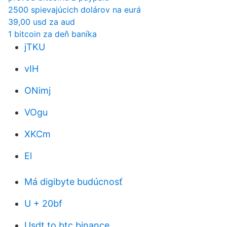
2500 spievajúcich dolárov na eurá
39,00 usd za aud
1 bitcoin za deň baníka
jTKU
vIH
ONimj
VOgu
XKCm
El
Má digibyte budúcnosť
U + 20bf
Usdt to btc binance