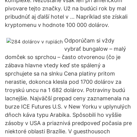
komplexe. Nezostane však len pri americkom
pivovare tejto značky. Už na budúci rok by mal
pribudnúť aj ďalší hotel v … Napríklad ste získali
kryptomenu v hodnote 100 000 dolárov.
Odporúčam si vždy
vybrať bungalow – malý
domček so sprchou – často otvorenou (čo je
zábava hlavne vtedy keď ste spálený a
sprchujete sa na slnku Cena platiny pritom
nerastie, dokonca klesla pod 1700 dolárov za
troyskú uncu na 1 682 dolárov. Potraviny budú
lacnejšie. Najväčší prepad ceny zaznamenala na
burze ICE Futures U.S. v New Yorku v uplynulých
dňoch káva typu Arabika. Spôsobili ho vyššie
zásoby v USA a priaznivá predpoveď počasia pre
niektoré oblasti Brazílie. V guesthousoch