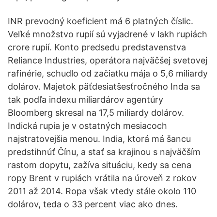
INR prevodný koeficient má 6 platných číslic.
Veľké množstvo rupií sú vyjadrené v lakh rupiách
crore rupií. Konto predsedu predstavenstva
Reliance Industries, operátora najväčšej svetovej
rafinérie, schudlo od začiatku mája o 5,6 miliardy
dolárov. Majetok päťdesiatšesťročného Inda sa
tak podľa indexu miliardárov agentúry
Bloomberg skresal na 17,5 miliardy dolárov.
Indická rupia je v ostatných mesiacoch
najstratovejšia menou. India, ktorá má šancu
predstihnúť Čínu, a stať sa krajinou s najväčším
rastom dopytu, zažíva situáciu, kedy sa cena
ropy Brent v rupiách vrátila na úroveň z rokov
2011 až 2014. Ropa však vtedy stále okolo 110
dolárov, teda o 33 percent viac ako dnes.