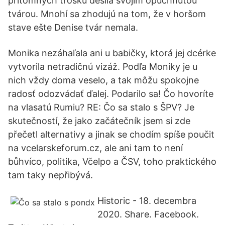
prítomných trošku desila svojim opuchnutou
tvárou. Mnohí sa zhodujú na tom, že v horšom
stave ešte Denise tvár nemala.
Monika nezáhaľala ani u babičky, ktorá jej dcérke
vytvorila netradičnú vizáž. Podľa Moniky je u
nich vždy doma veselo, a tak môžu spokojne
radosť odozvádať ďalej. Podarilo sa! Čo hovoríte
na vlasatú Rumiu? RE: Čo sa stalo s ŠPV? Je
skutečností, že jako začátečník jsem si zde
přečetl alternativy a jinak se chodím spíše poučit
na vcelarskeforum.cz, ale ani tam to není
bůhvíco, politika, Včelpo a ČSV, toho praktického
tam taky nepřibývá.
Historic - 18. decembra
2020. Share. Facebook.