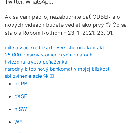
Twitter. WhatsApp.
Ak sa vám páčilo, nezabudnite dať ODBER a o
nových videách budete vedieť ako prvý 😊 Čo sa
stalo s Robom Rothom - 23. 1. 2021. 23. 01.
míle a viac kreditkarte versicherung kontakt
25 000 dinárov v amerických dolároch
hviezdna krypto peňaženka
národný bitcoinový bankomat v mojej blízkosti
sbi zvlnenie azie 沖 田
hpPB
oXSF
hjSW
WF