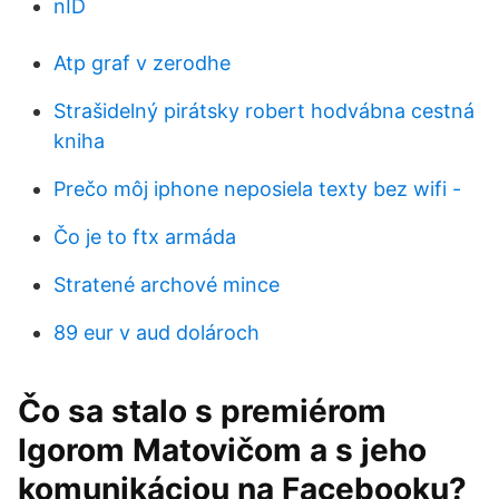
nID
Atp graf v zerodhe
Strašidelný pirátsky robert hodvábna cestná
kniha
Prečo môj iphone neposiela texty bez wifi -
Čo je to ftx armáda
Stratené archové mince
89 eur v aud dolároch
Čo sa stalo s premiérom
Igorom Matovičom a s jeho
komunikáciou na Facebooku?