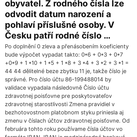
obyvatel. Z rodného čísla lze
odvodit datum narození a
pohlaví příslušné osoby. V
Česku patří rodné číslo …
Po doplnění 0 zleva a přenásobením koeficienty
bude výpočet vypadat takto: 0*6 + 0*3 + 0*7
+0*9 + 1 *10 + 1 *5 + 1 *8 + 3 *4 + 3 *2 + 3 *1 =
44 44 dělitelné beze zbytku 11 je, takže číslo je
správné. Pro číslo účtu 86-199488014 by
validace vypadala následovně Číslo účtu
zdravotnej poisťovne pre poskytovateľov
zdravotnej starostlivosti Zmena pravidiel v
bezhotovostnom platobnom styku priniesla aj
zmenu v číslach účtov zdravotnej poisťovne. Od
februára tohto roku používame čísla účtov vo