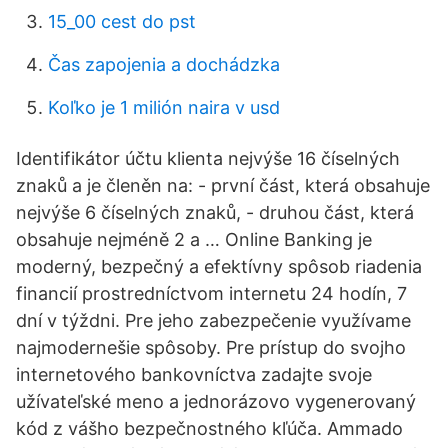
15_00 cest do pst
Čas zapojenia a dochádzka
Koľko je 1 milión naira v usd
Identifikátor účtu klienta nejvýše 16 číselných
znaků a je členěn na: - první část, která obsahuje
nejvýše 6 číselných znaků, - druhou část, která
obsahuje nejméně 2 a … Online Banking je
moderný, bezpečný a efektívny spôsob riadenia
financií prostredníctvom internetu 24 hodín, 7
dní v týždni. Pre jeho zabezpečenie využívame
najmodernešie spôsoby. Pre prístup do svojho
internetového bankovníctva zadajte svoje
užívateľské meno a jednorázovo vygenerovaný
kód z vášho bezpečnostného kľúča. Ammado