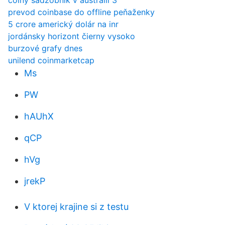
colný sadzobník v austrálii 3
prevod coinbase do offline peňaženky
5 crore americký dolár na inr
jordánsky horizont čierny vysoko
burzové grafy dnes
unilend coinmarketcap
Ms
PW
hAUhX
qCP
hVg
jrekP
V ktorej krajine si z testu