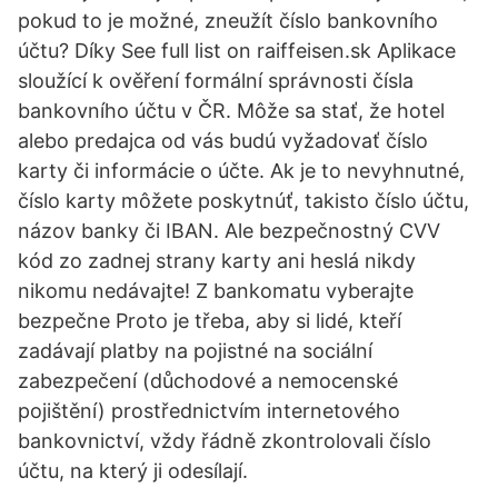
pokud to je možné, zneužít číslo bankovního
účtu? Díky See full list on raiffeisen.sk Aplikace
sloužící k ověření formální správnosti čísla
bankovního účtu v ČR. Môže sa stať, že hotel
alebo predajca od vás budú vyžadovať číslo
karty či informácie o účte. Ak je to nevyhnutné,
číslo karty môžete poskytnúť, takisto číslo účtu,
názov banky či IBAN. Ale bezpečnostný CVV
kód zo zadnej strany karty ani heslá nikdy
nikomu nedávajte! Z bankomatu vyberajte
bezpečne Proto je třeba, aby si lidé, kteří
zadávají platby na pojistné na sociální
zabezpečení (důchodové a nemocenské
pojištění) prostřednictvím internetového
bankovnictví, vždy řádně zkontrolovali číslo
účtu, na který ji odesílají.