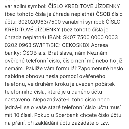
variabilní symbol: ČÍSLO KREDITOVÉ JÍZDENKY
(bez tohoto čísla je úhrada neplatná) ČSOB číslo
účtu: 302020963/7500 variabilní symbol: ČÍSLO
KREDITOVÉ JÍZDENKY (bez tohoto čísla je
úhrada neplatná) IBAN: SK07 7500 0000 0003
0202 0963 SWIFT/BIC: CEKOSKBX Adresa
banky: ČSOB a.s. Bratislava, nám Neznám
ověřené telefonní číslo, číslo není mé nebo ho již
nemám. Pakliže vám formulář Zapomenuté heslo
nabídne obnovu hesla pomocí ověřeného
telefonu, ve druhém kroku je uveden počátek
telefonního čísla, které je u daného účtu
nastaveno. Nepoznáváte-li toho číslo nebo
jedná-li se o vaše staré telefonní číslo účtu musí
mít 10 čísel. Pokud u Sberbank chcete číslo účtu
na přání, při zakládání účtu zažádáte o tzv.