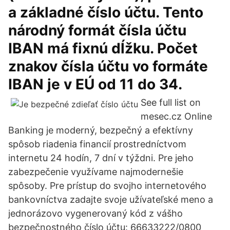
a základné číslo účtu. Tento
národný formát čísla účtu
IBAN má fixnú dĺžku. Počet
znakov čísla účtu vo formáte
IBAN je v EÚ od 11 do 34.
See full list on
mesec.cz Online
Banking je moderný, bezpečný a efektívny
spôsob riadenia financií prostredníctvom
internetu 24 hodín, 7 dní v týždni. Pre jeho
zabezpečenie využívame najmodernešie
spôsoby. Pre prístup do svojho internetového
bankovníctva zadajte svoje užívateľské meno a
jednorázovo vygenerovaný kód z vášho
bezpečnostného číslo účtu: 66633222/0800