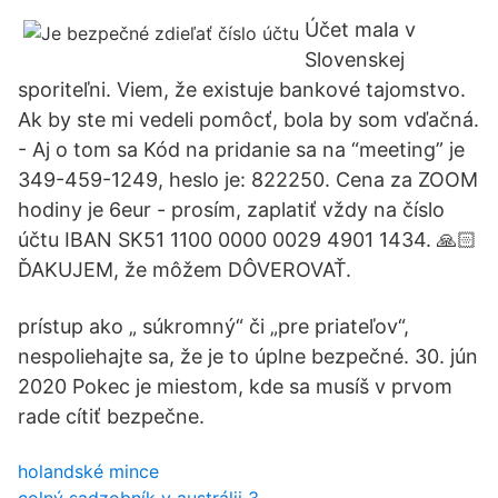
Účet mala v
Slovenskej
sporiteľni. Viem, že existuje bankové tajomstvo.
Ak by ste mi vedeli pomôcť, bola by som vďačná.
- Aj o tom sa Kód na pridanie sa na “meeting” je
349-459-1249, heslo je: 822250. Cena za ZOOM
hodiny je 6eur - prosím, zaplatiť vždy na číslo
účtu IBAN SK51 1100 0000 0029 4901 1434. 🙏🏻
ĎAKUJEM, že môžem DÔVEROVAŤ.
prístup ako „ súkromný“ či „pre priateľov“,
nespoliehajte sa, že je to úplne bezpečné. 30. jún
2020 Pokec je miestom, kde sa musíš v prvom
rade cítiť bezpečne.
holandské mince