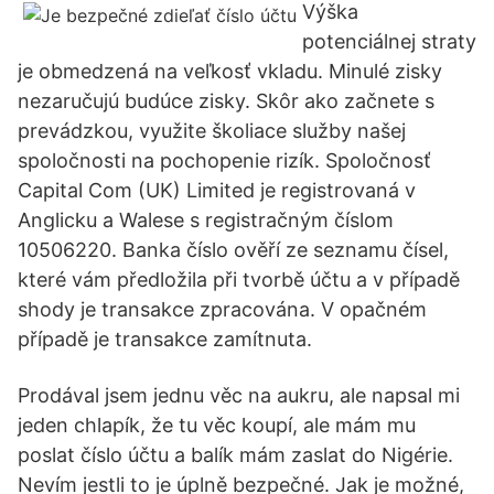
Výška
potenciálnej straty
je obmedzená na veľkosť vkladu. Minulé zisky
nezaručujú budúce zisky. Skôr ako začnete s
prevádzkou, využite školiace služby našej
spoločnosti na pochopenie rizík. Spoločnosť
Capital Com (UK) Limited je registrovaná v
Anglicku a Walese s registračným číslom
10506220. Banka číslo ověří ze seznamu čísel,
které vám předložila při tvorbě účtu a v případě
shody je transakce zpracována. V opačném
případě je transakce zamítnuta.
Prodával jsem jednu věc na aukru, ale napsal mi
jeden chlapík, že tu věc koupí, ale mám mu
poslat číslo účtu a balík mám zaslat do Nigérie.
Nevím jestli to je úplně bezpečné. Jak je možné,